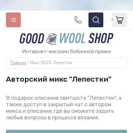
0
Интернет-магазин бобинной пряжи
НАЗАД
НАЗАД
НАЗАД
НАЗАД
НАЗАД
Главная
 / 
Микс MUZA Лепестки
ПРЯЖА INCA TOPS ПРЕДЗАКАЗ
ПРЯЖА INCA TOPS В НАЛИЧИИ
БОБИННАЯ ПРЯЖА
СОВМЕСТН
TIYARIK
Авторский микс "Лепестки"
Совместная покупка
TIYARIK
Моточки из бобинной пряжи
ANTA 100% s
TIYARIK 10
В подарок описание свитшота "Лепестки", а
WANKA 100% кардная роял альпака
MUHU 100% 
TIYARIK 50
также доступ в закрытый чат с автором
микса и описания, где вы сможете задать
PUKYU 100% кардная беби альпака
KORI 100% r
TIYARIK Z9
любые вопросы в процессе вязания.
KORI 100% роял альпака
WANKA 100%
TIYARIK ZB