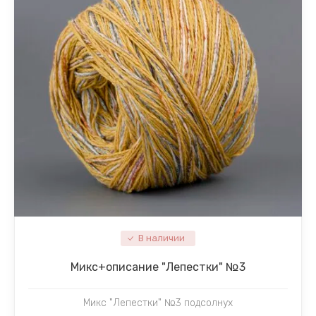
В наличии
Микc+описание "Лепестки" №3
Микс "Лепестки" №3 подсолнух