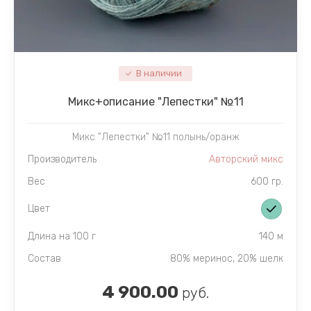
SURI AIR
SURI AIR
TIYARIK 05
ANDES TWEED 1/4 и 1/8
ANDES TWE
TIYARIK J1
TIYARIK 49
В наличии
Микc+описание "Лепестки" №11
Микс "Лепестки" №11 полынь/оранж
Производитель
Авторский микс
Вес
600 гр.
Цвет
Длина на 100 г
140 м
Состав
80% меринос, 20% шелк
4 900.00
руб.