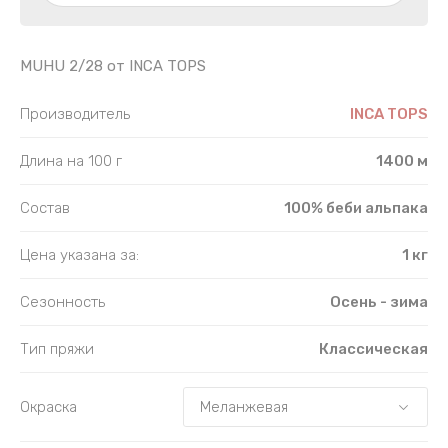
SURI AIR
SURI AIR
TIYARIK 05
ANDES TWEED 1/4 и 1/8
ANDES TWE
TIYARIK J1
MUHU 2/28 от INCA TOPS
TIYARIK 49
Производитель
INCA TOPS
Длина на 100 г
1400 м
Состав
100% беби альпака
Цена указана за:
1 кг
Сезонность
Осень - зима
Тип пряжи
Классическая
Окраска