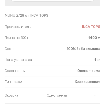
SURI AIR
SURI AIR
TIYARIK 05
ANDES TWEED 1/4 и 1/8
ANDES TWE
TIYARIK J1
MUHU 2/28 от INCA TOPS
TIYARIK 49
Производитель
INCA TOPS
Длина на 100 г
1400 м
Состав
100% беби альпака
Цена указана за:
1 кг
Сезонность
Осень - зима
Тип пряжи
Классическая
Окраска