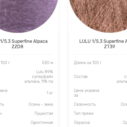
1/5.3 Superfine Alpaca
LULU 1/5.3 Superfine 
ZZD8
ZT39
100 г
530 м
Длина на 100 г
Lulu 89%
суперфайн
Состав
с
альпака, 11% па
альпа
зана
Цена указана
1 кг
за:
ть
Осень - зима
Сезонность
Осе
и
Пушистая
Тип пряжи
Однотонная
Окраска
О