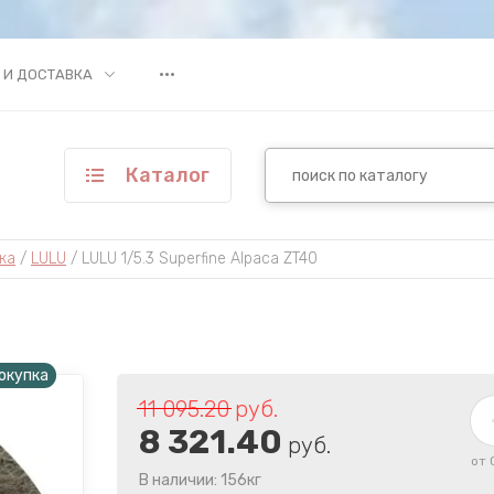
•••
 И ДОСТАВКА
Каталог
ка
 / 
LULU
 / 
LULU 1/5.3 Superfine Alpaca ZT40
окупка
11 095.20
руб.
8 321.40
руб.
от 
В наличии: 156кг