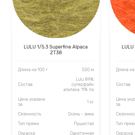
LULU 1/5.3 Superfine Alpaca
LULU 
ZT38
Длина на 100 г
530 м
Длина на 
Lulu 89%
Состав
суперфайн
Состав
альпака, 11% па
Цена указана
Цена ука
1 кг
за:
за:
Сезонность
Осень - зима
Сезоннос
Тип пряжи
Пушистая
Тип пряж
Окраска
Однотонная
Окраска