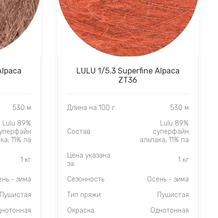
Alpaca
LULU 1/5.3 Superfine Alpaca
ZT36
530 м
Длина на 100 г
530 м
Lulu 89%
Lulu 89%
уперфайн
Состав
суперфайн
ка, 11% па
альпака, 11% па
Цена указана
1 кг
1 кг
за:
нь - зима
Сезонность
Осень - зима
Пушистая
Тип пряжи
Пушистая
днотонная
Окраска
Однотонная