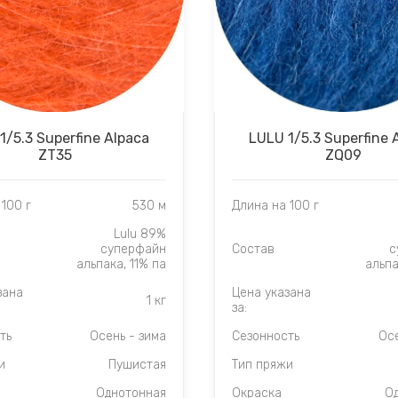
1/5.3 Superfine Alpaca
LULU 1/5.3 Superfine 
ZT35
ZQ09
100 г
530 м
Длина на 100 г
Lulu 89%
суперфайн
Состав
с
альпака, 11% па
альпа
зана
Цена указана
1 кг
за:
ть
Осень - зима
Сезонность
Осе
и
Пушистая
Тип пряжи
Однотонная
Окраска
О