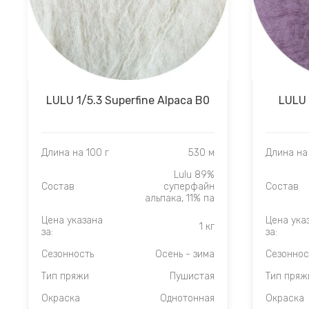
LULU 1/5.3 Superfine Alpaca B0
LULU 
Длина на 100 г
530 м
Длина на 
Lulu 89%
Состав
суперфайн
Состав
альпака, 11% па
Цена указана
Цена ука
1 кг
за:
за:
Сезонность
Осень - зима
Сезоннос
Тип пряжи
Пушистая
Тип пряж
Окраска
Однотонная
Окраска